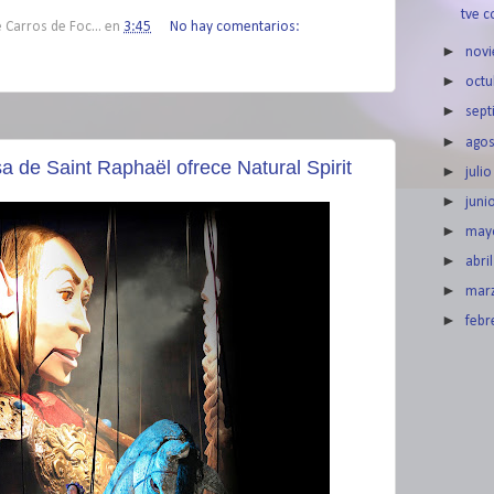
tve c
 Carros de Foc...
en
3:45
No hay comentarios:
►
nov
►
oct
►
sep
►
ago
a de Saint Raphaël ofrece Natural Spirit
►
juli
►
juni
►
ma
►
abri
►
mar
►
feb