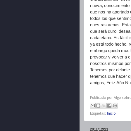
nueva, conocimiento y
que nos ha aportado 
todos los que sentim
nuestras venas. Esta
que será duro, dese
cada etapa. Es fácil
ya está todo hecho, r
embargo queda mucho 
provocar y volver a cr
nosotros mismos pong
Tenemos por delante 
tenemos que hacer qu
amigos, Feliz Año Nu
Publicado por
Algo sobre
Etiquetas:
Inicio
2011/12/21