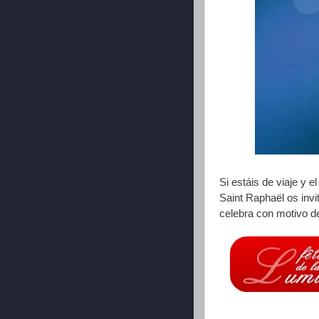
Si estáis de viaje y 
Saint Raphaël os inv
celebra con motivo 