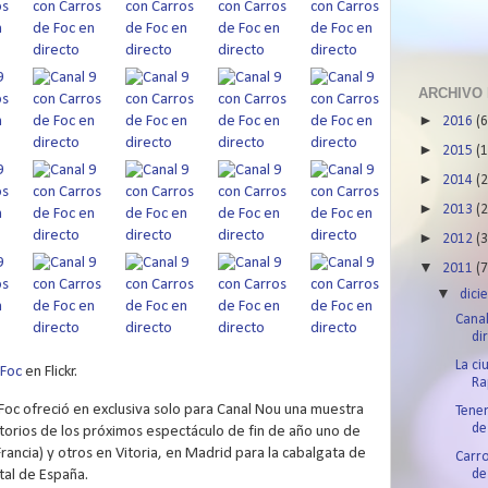
ARCHIVO
►
2016
(6
►
2015
(1
►
2014
(2
►
2013
(2
►
2012
(3
▼
2011
(7
▼
dic
Canal
di
La ci
 Foc
en Flickr.
Ra
Foc ofreció en exclusiva solo para Canal Nou una muestra
Tene
de
torios de los próximos espectáculo de fin de año uno de
Francia) y otros en Vitoria, en Madrid para la cabalgata de
Carro
tal de España.
de