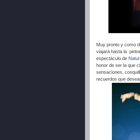
Muy pronto y como d
viajará hasta la pint
espectáculo de
Natura
honor de ser la que c
sensaciones, cosquil
recuerdos que desea