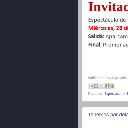
Invita
Espectáculo de
Miércoles, 28 d
Salida:
Aparcam
Final:
Promena
Publicado por
Algo sobre
Etiquetas:
Espectáculos
,
Tenemos por dela