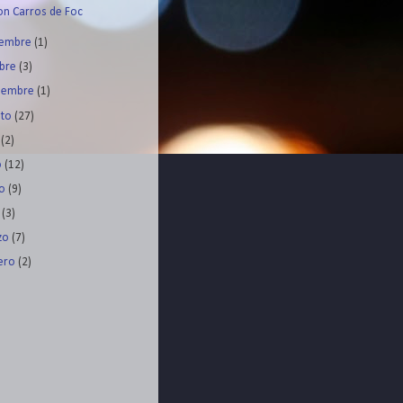
on Carros de Foc
iembre
(1)
ubre
(3)
tiembre
(1)
sto
(27)
o
(2)
o
(12)
yo
(9)
l
(3)
zo
(7)
rero
(2)