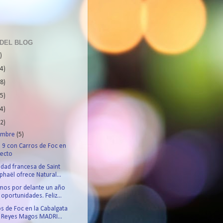
 DEL BLOG
)
4)
8)
5)
4)
2)
iembre
(5)
 9 con Carros de Foc en
recto
udad francesa de Saint
phaël ofrece Natural...
mos por delante un año
 oportunidades. Feliz...
s de Foc en la Cabalgata
 Reyes Magos MADRI...