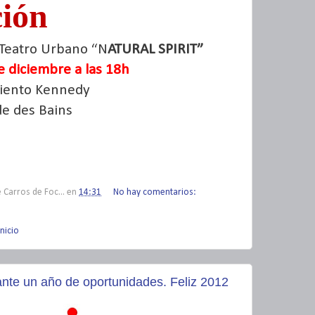
ción
 Teatro Urbano “N
ATURAL SPIRIT
”
e diciembre a las 18h
iento Kennedy
de
des
Bains
 Carros de Foc...
en
14:31
No hay comentarios:
Inicio
nte un año de oportunidades. Feliz 2012