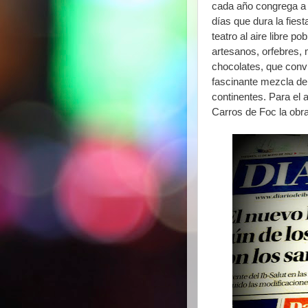
cada año congrega a m
días que dura la fiest
teatro al aire libre p
artesanos, orfebres, 
chocolates, que convi
fascinante mezcla de 
continentes.
Para el 
Carros de Foc la obr