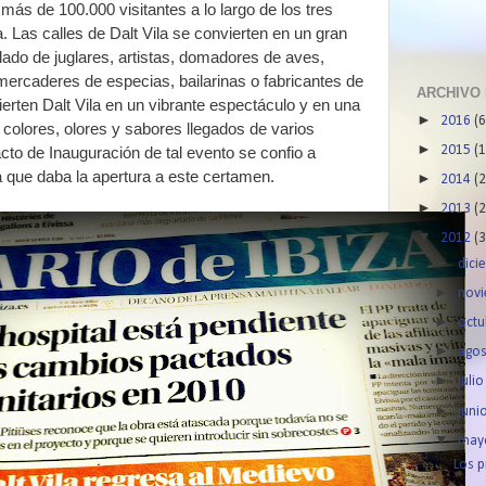
ás de 100.000 visitantes a lo largo de los tres
a. Las calles de Dalt Vila se convierten en un gran
oblado de juglares, artistas, domadores de aves,
mercaderes de especias, bailarinas o fabricantes de
ARCHIVO
erten Dalt Vila en un vibrante espectáculo y en una
►
2016
(6
colores, olores y sabores llegados de varios
►
2015
(1
acto de Inauguración de tal evento se confio a
a que daba la apertura a este certamen.
►
2014
(2
►
2013
(2
▼
2012
(3
►
dic
►
nov
►
oct
►
ago
►
juli
►
juni
▼
ma
Los p