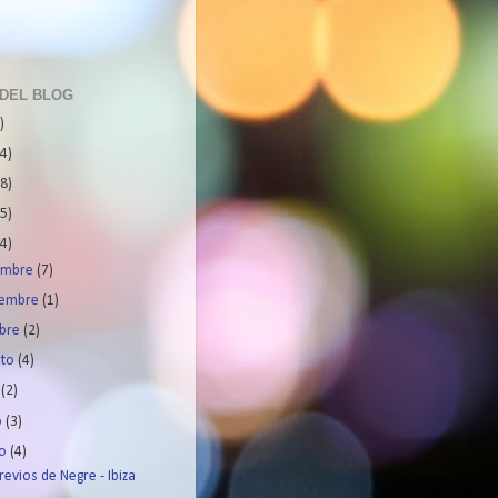
 DEL BLOG
)
4)
8)
5)
4)
iembre
(7)
iembre
(1)
ubre
(2)
sto
(4)
o
(2)
o
(3)
yo
(4)
revios de Negre - Ibiza