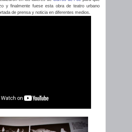
rzo y finalmente fuese esta obra de teatro urbano
rtada de prensa y noticia en diferentes medios.