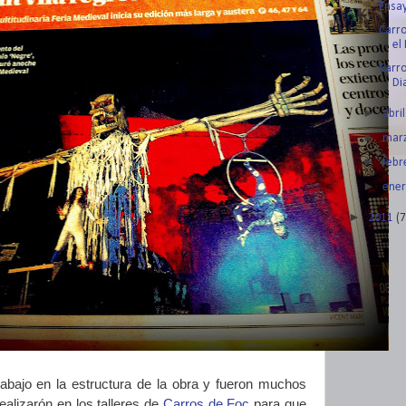
Ensay
Carro
el
Carro
Di
►
abri
►
mar
►
feb
►
ene
►
2011
(7
abajo en la estructura de la obra y fueron muchos
alizarón en los talleres de
Carros de Foc
para que