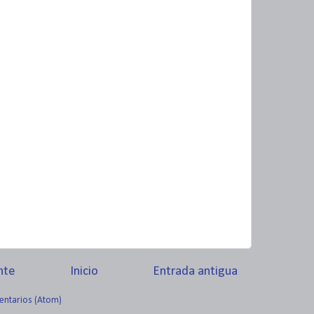
nte
Inicio
Entrada antigua
entarios (Atom)