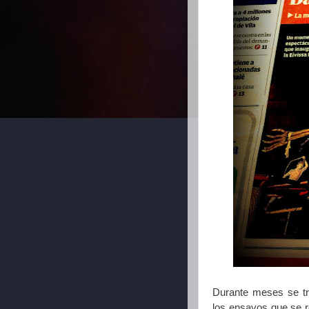
Durante meses se tr
los ensayos que se re